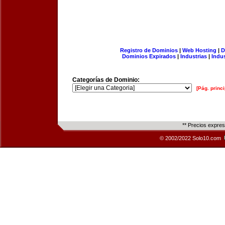
Registro de Dominios
|
Web Hosting
|
D
Dominios Expirados
|
Industrias
|
Indu
Categorías de Dominio:
[Pág. princi
** Precios expre
© 2002/2022 Solo10.com