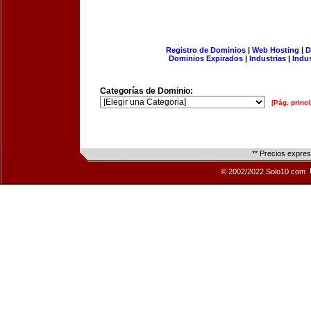
Registro de Dominios
|
Web Hosting
|
D
Dominios Expirados
|
Industrias
|
Indu
Categorías de Dominio:
[Pág. princi
** Precios expre
© 2002/2022 Solo10.com