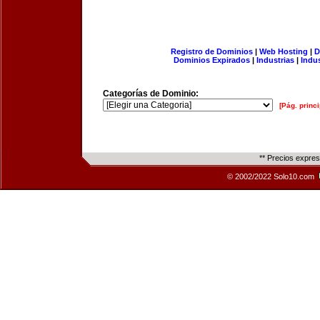
Registro de Dominios
|
Web Hosting
|
D
Dominios Expirados
|
Industrias
|
Indu
Categorías de Dominio:
[Pág. princi
** Precios expre
© 2002/2022 Solo10.com