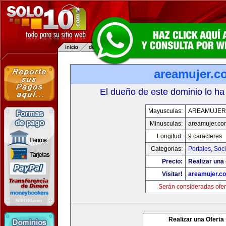
areamujer.c
El dueño de este dominio lo ha
Mayusculas:
AREAMUJER
Minusculas:
areamujer.co
Longitud:
9 caracteres
Categorias:
Portales
,
Soc
Precio:
Realizar una 
Visitar!
areamujer.c
Serán consideradas ofer
Realizar una Oferta