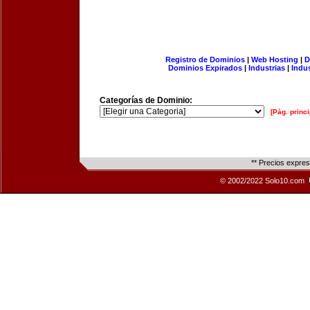
Registro de Dominios
|
Web Hosting
|
D
Dominios Expirados
|
Industrias
|
Indu
Categorías de Dominio:
[Pág. princi
** Precios expre
© 2002/2022 Solo10.com