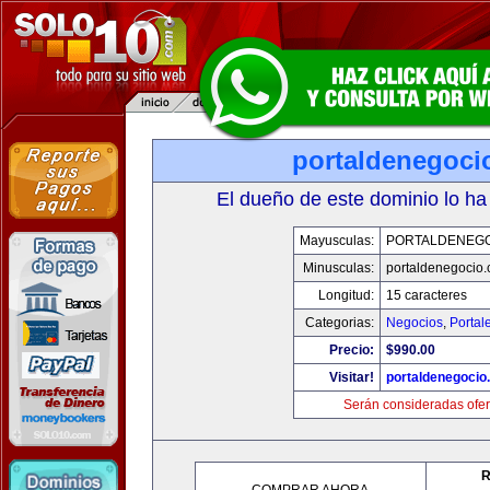
portaldenegoci
El dueño de este dominio lo ha
Mayusculas:
PORTALDENEG
Minusculas:
portaldenegocio
Longitud:
15 caracteres
Categorias:
Negocios
,
Portal
Precio:
$990.00
Visitar!
portaldenegocio
Serán consideradas ofer
R