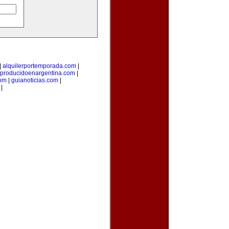
|
alquilerportemporada.com
|
producidoenargentina.com
|
com
|
guianoticias.com
|
|