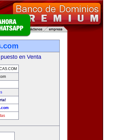
s.com
 puesto en Venta
CAS.COM
.com
es
rta!
s.com
tas