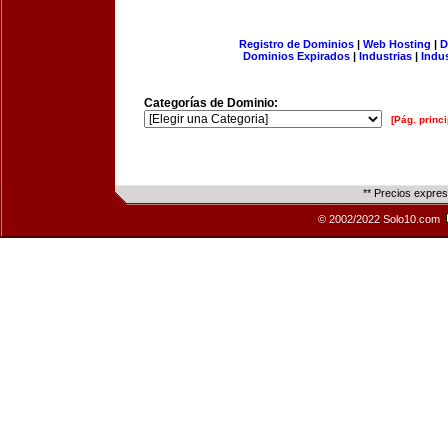
Registro de Dominios
|
Web Hosting
|
D
Dominios Expirados
|
Industrias
|
Indu
Categorías de Dominio:
[Pág. princi
** Precios expre
© 2002/2022 Solo10.com