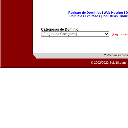
Registro de Dominios
|
Web Hosting
|
D
Dominios Expirados
|
Industrias
|
Indu
Categorías de Dominio:
[Pág. princi
** Precios expre
© 2002/2022 Solo10.com