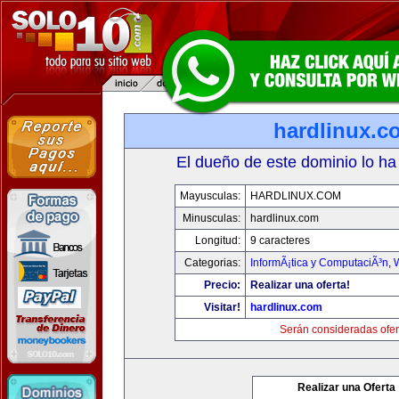
hardlinux.c
El dueño de este dominio lo ha
Mayusculas:
HARDLINUX.COM
Minusculas:
hardlinux.com
Longitud:
9 caracteres
Categorias:
InformÃ¡tica y ComputaciÃ³n
,
Precio:
Realizar una oferta!
Visitar!
hardlinux.com
Serán consideradas ofer
Realizar una Oferta